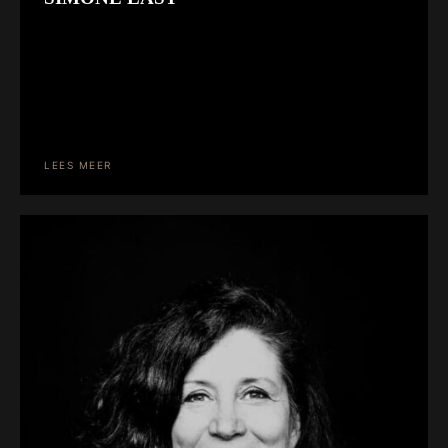
Een super toffe fotoshoot heb ik gehad bij Lindy, met
een super mooi resultaat en nieuwe inzichten over
mezelf. De hele fotoshoot en sfeer er omheen raad ik
iedereen aan.Lindy is een super fijn mens, wat je
helemaal op je gemak stelt. Ze heeft de gave om
kwaliteiten van jezelf in een foto naar voren te laten
komen waarvan […]
LEES MEER