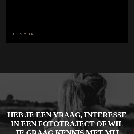
te maken en ik had er tegenop gezien omdat poseren niet
zo mijn ding is. Het voelt ongemakkelijk en dit straalt
mijn gezicht dan normaal gesproken ook uit met een
onnatuurlijke foto als gevolg. Gelukkig viel het 100%
mee: Lindy stelde me al snel op […]
LEES MEER
HEB JE EEN VRAAG, INTERESSE
IN EEN FOTOTRAJECT OF WIL
JE GRAAG KENNIS MET MIJ