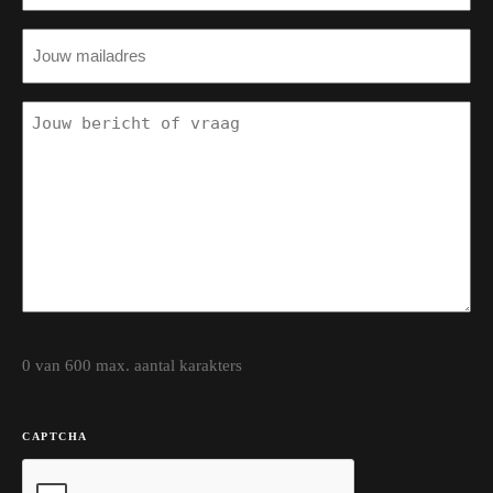
E-
MAILADRES
(VEREIST)
BERICHT
0 van 600 max. aantal karakters
CAPTCHA